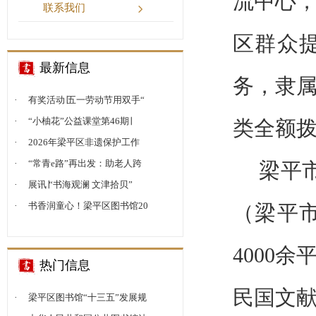
流中心
联系我们
区群众
最新信息
务，隶
·
有奖活动∣五一劳动节用双手“
·
“小柚花”公益课堂第46期∣
类全额
·
2026年梁平区非遗保护工作
·
“常青e路”再出发：助老人跨
梁平
·
展讯∣“书海观澜 文津拾贝”
·
书香润童心！梁平区图书馆20
（梁平市
4000
热门信息
民国文献
·
梁平区图书馆“十三五”发展规