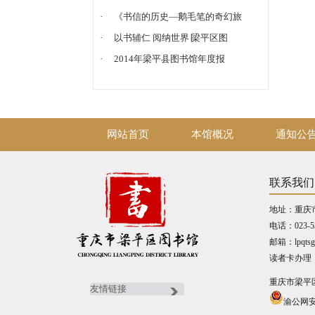
·
《书信的历史—鹅毛笔的奇幻旅
·
以书辅仁 阅纳世界∣梁平区图
·
2014年梁平县图书馆年度报
网站首页
本馆概况
通知公
联系我们
地址：重庆
电话：023-5
邮箱：lpqtsg
读者卡办理：02
重庆市梁平
渝公网安备