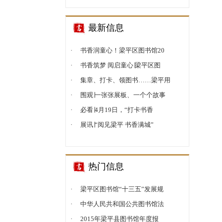
最新信息
·
书香润童心！梁平区图书馆20
·
书香筑梦 阅启童心∣梁平区图
·
集章、打卡、领图书……梁平用
·
围观∣一张张展板、一个个故事
·
必看∣4月19日，“打卡书香
·
展讯∣“阅见梁平 书香满城”
热门信息
·
梁平区图书馆“十三五”发展规
·
中华人民共和国公共图书馆法
·
2015年梁平县图书馆年度报