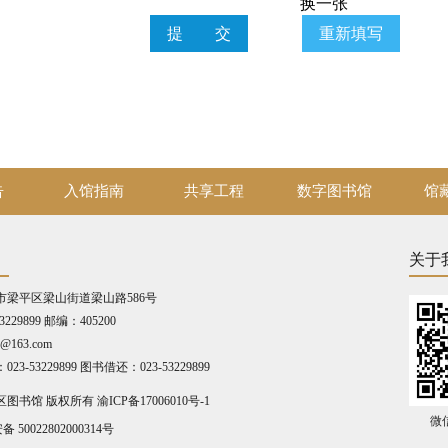
提 交
重新填写
告
入馆指南
共享工程
数字图书馆
馆
关于
市梁平区梁山街道梁山路586号
3229899 邮编：405200
@163.com
3-53229899 图书借还：023-53229899
区图书馆 版权所有
渝ICP备17006010号-1
微
 50022802000314号