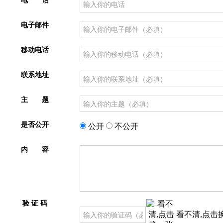
电 话
电子邮件
移动电话
联系地址
主 题
是否公开
公开
不公开
内 容
验 证 码
看不清,点击