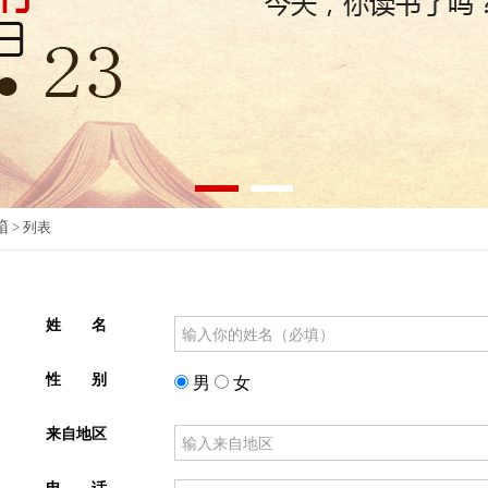
箱
> 列表
姓 名
性 别
男
女
来自地区